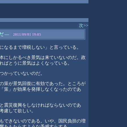
次>>
だ
―
2011/09/01 19:05
になるまで増税しない」と言っている。
本にしかるべき景気は来ていないのだ。政
ればとうに景気はよくなっている。
つかっていないのだ。
の策が景気回復に有効であった。ところが
「策」が効果を発揮しなくなったのであ
と震災復興をしなければならないのであ
考慮して欲しい。
もできないのである。いや、国民負担の増
響をもたらすような予感すらする。