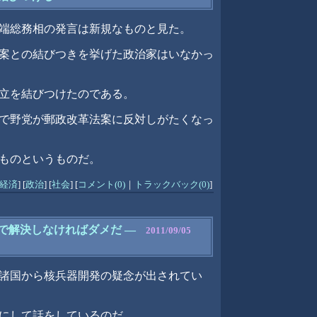
端総務相の発言は新規なものと見た。
案との結びつきを挙げた政治家はいなかっ
立を結びつけたのである。
で野党が郵政改革法案に反対しがたくなっ
ものというものだ。
経済
]
[
政治
]
[
社会
]
[
コメント(0)
｜
トラックバック(0)
]
で解決しなければダメだ
―
2011/09/05
諸国から核兵器開発の疑念が出されてい
にして話をしているのだ。