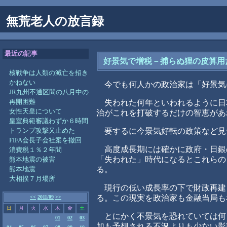
無荒老人の放言録
最近の記事
好景気で増税－捕らぬ狸の皮算用
核戦争は人類の滅亡を招き
かねない
今でも何人かの政治家は「好景気
JR九州不通区間の八月中の
再開困難
失われた何年といわれるように日
女性天皇について
治がこれを打破するだけの智恵があ
皇室典範審議わずか６時間
トランプ攻撃又止めた
要するに今景気好転の政策など見
FIFA会長子会社案を撤回
高度成長期には確かに政府・日銀
消費税１％２年間
「失われた」時代になるとこれらの
熊本地震の被害
熊本地震
る。
大相撲７月場所
現行の低い成長率の下で財政再建
る。この現実を政治家も金融当局も
<<
2011/09
>>
日
月
火
水
木
金
土
とにかく不景気を恐れていては何
01
02
03
加も予想される不況よりも少ない影