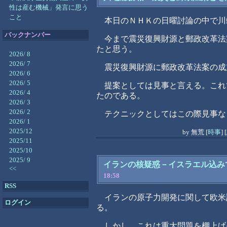
性は産む機械」発言に思う
こと
本日のＮＨＫの日曜討論の中で川
バックナンバー
今まで震災復興財源と郵政改革法
たと思う。
2026/ 8
2026/ 7
震災復興財源に郵政改革法案の成
2026/ 6
2026/ 5
提案としては見事と言える。これ
2026/ 4
たのである。
2026/ 3
2026/ 2
テクニックとしてはこの際見事な
2026/ 1
2025/12
by
無荒
[
時事
]
[
2025/11
2025/10
2025/ 9
イランの核疑惑－イスラエル込み
<<
18:58
RSS
イランの原子力開発に関して欧米
ログイン
る。
しかし、これは重大問題を棚上げ