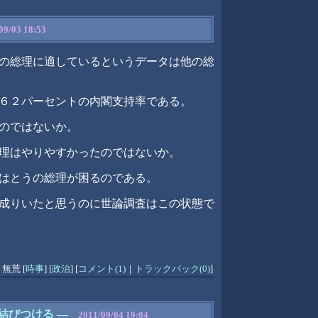
09/03 18:53
の総理に適しているというデータは他の総
６２パーセントの内閣支持率である。
のではないか。
理はやりやすかったのではないか。
はとうの総理が困るのである。
成りいたと思うのに世論調査はこの状態で
y
無荒
[
時事
]
[
政治
]
[
コメント(1)
｜
トラックバック(0)
]
結びつける
―
2011/09/04 19:04