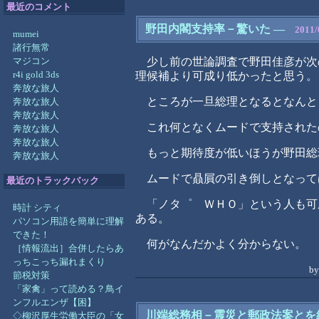
最近のコメント
野田内閣支持率－驚いた
―
2011/
mumei
諸行無常
マジコン
少し前の世論調査で野田佳彦が次
r4i gold 3ds
理候補より可成り低かったと思う。
奔放な旅人
ところが一旦総理となるとなんと
奔放な旅人
奔放な旅人
これ何となくムードで支持された
奔放な旅人
奔放な旅人
もっと期待度が低いほうが野田総
奔放な旅人
ムードで贔屓の引き倒しとなって
最近のトラックバック
「ノタ゜ ＷＨＯ」という人も可
時計 シティ
ある。
パソコン用語を簡単に理解
できた！
何がなんだかよく分からない。
［情報流出］合併したらあ
っちこっち漏れまくり
b
節税対策
「家禽」って読める？鳥イ
ンフルエンザ【困】
川端総務相－震災と郵政法案とを
◇柳沢厚生労働大臣の「女