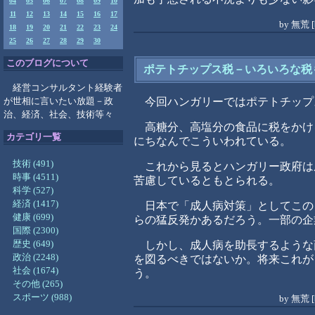
04
05
06
07
08
09
10
11
12
13
14
15
16
17
by
無荒
[
18
19
20
21
22
23
24
25
26
27
28
29
30
このブログについて
ポテトチップス税－いろいろな税
経営コンサルタント経験者
が世相に言いたい放題－政
今回ハンガリーではポテトチップ
治、経済、社会、技術等々
高糖分、高塩分の食品に税をかけ
カテゴリ一覧
にちなんでこういわれている。
技術 (491)
これから見るとハンガリー政府は
時事 (4511)
苦慮しているともとられる。
科学 (527)
経済 (1417)
日本で「成人病対策」としてこの
健康 (699)
らの猛反発かあるだろう。一部の企
国際 (2300)
歴史 (649)
しかし、成人病を助長するような
政治 (2248)
を図るべきではないか。将来これが
社会 (1674)
う。
その他 (265)
スポーツ (988)
by
無荒
[