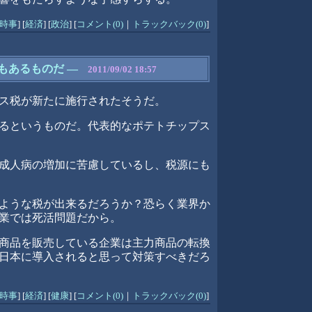
時事
]
[
経済
]
[
政治
]
[
コメント(0)
｜
トラックバック(0)
]
もあるものだ
―
2011/09/02 18:57
ス税が新たに施行されたそうだ。
るというものだ。代表的なポテトチップス
成人病の増加に苦慮しているし、税源にも
ような税が出来るだろうか？恐らく業界か
業では死活問題だから。
商品を販売している企業は主力商品の転換
日本に導入されると思って対策すべきだろ
時事
]
[
経済
]
[
健康
]
[
コメント(0)
｜
トラックバック(0)
]